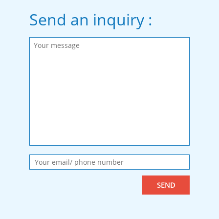
Send an inquiry :
Please fill in the required fields.
Message sent.