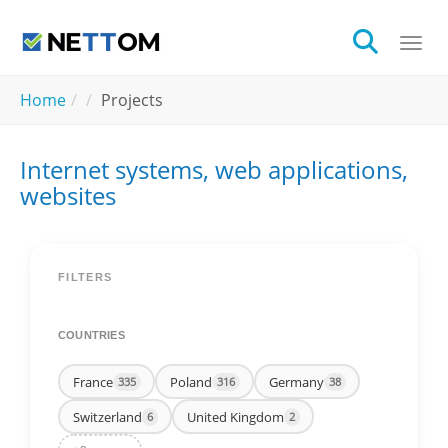
Skip to main content
Togg
You are here:
Home
Projects
Internet systems, web applications,
websites
FILTERS
COUNTRIES
France
Poland
Germany
335
316
38
Switzerland
United Kingdom
6
2