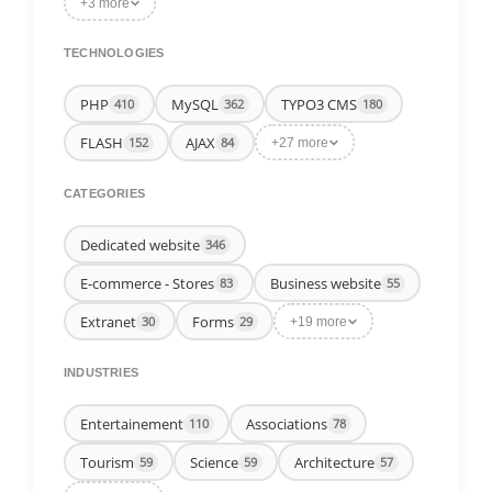
+3 more
TECHNOLOGIES
PHP
MySQL
TYPO3 CMS
410
362
180
FLASH
AJAX
152
84
+27 more
CATEGORIES
Dedicated website
346
E-commerce - Stores
Business website
83
55
Extranet
Forms
30
29
+19 more
INDUSTRIES
Entertainement
Associations
110
78
Tourism
Science
Architecture
59
59
57