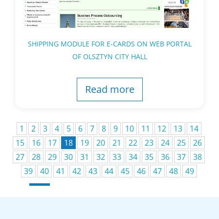
SHIPPING MODULE FOR E-CARDS ON WEB PORTAL
OF OLSZTYN CITY HALL
Read more
1
2
3
4
5
6
7
8
9
10
11
12
13
14
15
16
17
18
19
20
21
22
23
24
25
26
27
28
29
30
31
32
33
34
35
36
37
38
39
40
41
42
43
44
45
46
47
48
49