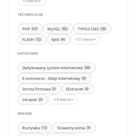
+3 więcej
TECHNOLOGIE
PHP
MySQL
TYPO3 CMS
410
362
180
FLASH
AJAX
152
84
+27 więcej
KATEGORIE
Dedykowany system internetowy
346
E-commerce - Sklep internetowy
83
Strona firmowa
Ekstranet
55
30
Intranet
29
+19 więcej
BRANŻE
Rozrywka
Stowarzyszenia
110
78