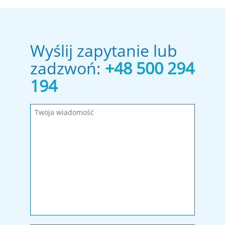
Wyślij zapytanie lub
zadzwoń:
+48 500 294
194
Wypełnij wymagane pola!
Wiadomość została wysłana. Dziękujemy!