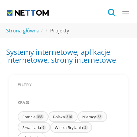
Skip to main content
Togg
You are here:
Strona główna
Projekty
Systemy internetowe, aplikacje
internetowe, strony internetowe
FILTRY
KRAJE
Francja
Polska
Niemcy
335
316
38
Szwajcaria
Wielka Brytania
6
2