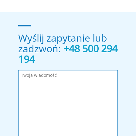
Wyślij zapytanie lub
zadzwoń:
+48 500 294
194
Wypełnij wymagane pola!
Wiadomość została wysłana. Dziękujemy!