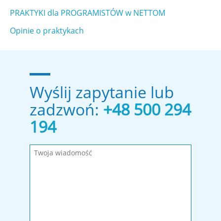
PRAKTYKI dla PROGRAMISTÓW w NETTOM
Opinie o praktykach
Wyślij zapytanie lub
zadzwoń:
+48 500 294
194
Wypełnij wymagane pola!
Wiadomość została wysłana. Dziękujemy!