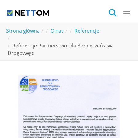
Skip to main content
Togg
You are here:
Strona główna
O nas
Referencje
Referencje Partnerstwo Dla Bezpieczeństwa
Drogowego
Show larger version for: