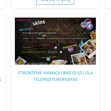
STWORZENIE ANIMACJI ORAZ QUIZU DLA
L
TELEWIZJI EUROPEJSKIEJ