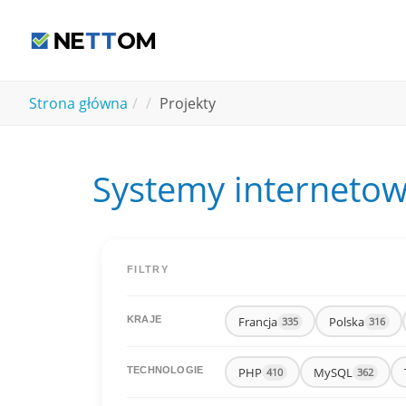
Skip to main content
You are here:
Strona główna
Projekty
Systemy internetowe
FILTRY
Francja
Polska
KRAJE
335
316
PHP
MySQL
TECHNOLOGIE
410
362