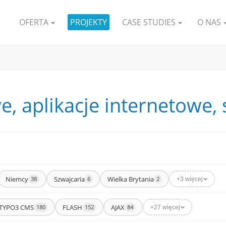
OFERTA
PROJEKTY
CASE STUDIES
O NAS
, aplikacje internetowe,
Niemcy
Szwajcaria
Wielka Brytania
38
6
2
+3 więcej
TYPO3 CMS
FLASH
AJAX
180
152
84
+27 więcej