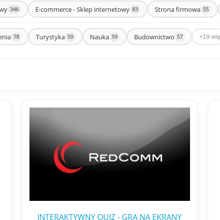
owy
E-commerce - Sklep internetowy
Strona firmowa
346
83
55
enia
Turystyka
Nauka
Budownictwo
78
59
59
57
+19 wię
INTERAKTYWNY QUIZ - GRA NA EKRANY