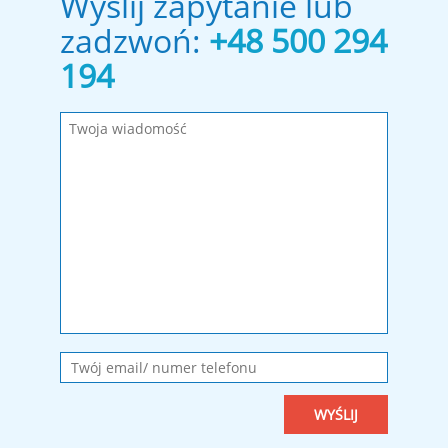
Wyślij zapytanie lub
zadzwoń:
+48 500 294
194
Wypełnij wymagane pola!
Wiadomość została wysłana. Dziękujemy!