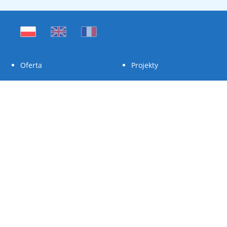
Oferta
Projekty
Case studies
O nas
Praca/Praktyki
Kontakt
1997-2026 ©Copyright by NETTOM. Wszelkie prawa zastrzeżone.
Wszystkie znaki graficzne, logotypy, należą do ich właścicieli.
Polityka prywatności