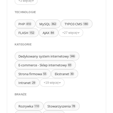
+3 więcej
TECHNOLOGIE
PHP
MySQL
TYPO3 CMS
410
362
180
FLASH
AJAX
152
84
+27 więcej
KATEGORIE
Dedykowany system internetowy
346
E-commerce - Sklep internetowy
83
Strona firmowa
Ekstranet
55
30
Intranet
29
+19 więcej
BRANŻE
Rozrywka
Stowarzyszenia
110
78