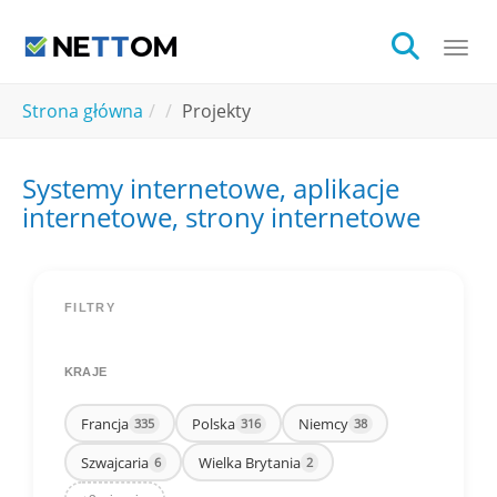
Skip to main content
Togg
You are here:
Strona główna
Projekty
Systemy internetowe, aplikacje
internetowe, strony internetowe
FILTRY
KRAJE
Francja
Polska
Niemcy
335
316
38
Szwajcaria
Wielka Brytania
6
2