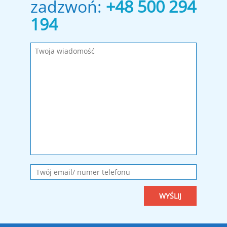
zadzwoń:
+48 500 294
194
Wypełnij wymagane pola!
Wiadomość została wysłana. Dziękujemy!