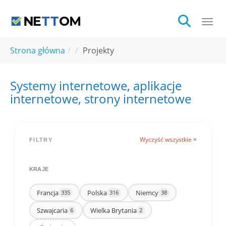
Skip to main content
Togg
You are here:
Strona główna
Projekty
Systemy internetowe, aplikacje
internetowe, strony internetowe
Wyczyść wszystkie ×
FILTRY
KRAJE
Francja
Polska
Niemcy
335
316
38
Szwajcaria
Wielka Brytania
6
2