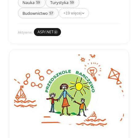
Nauka
Turystyka
59
59
Budownictwo
57
+19 więcej
ASP/.NET
Aktywne:
×