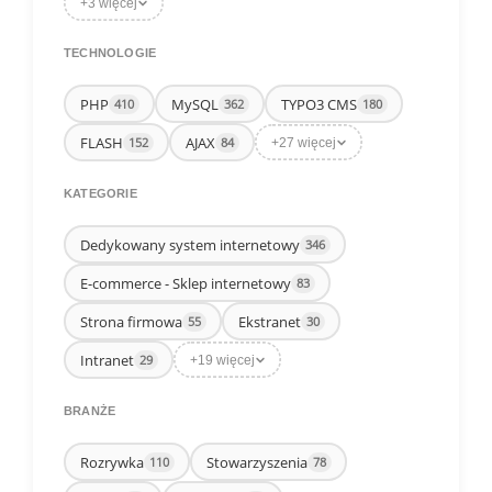
+3 więcej
TECHNOLOGIE
PHP
MySQL
TYPO3 CMS
410
362
180
FLASH
AJAX
152
84
+27 więcej
KATEGORIE
Dedykowany system internetowy
346
E-commerce - Sklep internetowy
83
Strona firmowa
Ekstranet
55
30
Intranet
29
+19 więcej
BRANŻE
Rozrywka
Stowarzyszenia
110
78