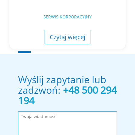
SERWIS KORPORACYJNY
Czytaj więcej
Wyślij zapytanie lub
zadzwoń:
+48 500 294
194
Wypełnij wymagane pola!
Wiadomość została wysłana. Dziękujemy!