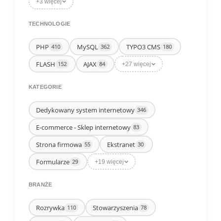
+3 więcej
TECHNOLOGIE
PHP
MySQL
TYPO3 CMS
410
362
180
FLASH
AJAX
152
84
+27 więcej
KATEGORIE
Dedykowany system internetowy
346
E-commerce - Sklep internetowy
83
Strona firmowa
Ekstranet
55
30
Formularze
29
+19 więcej
BRANŻE
Rozrywka
Stowarzyszenia
110
78