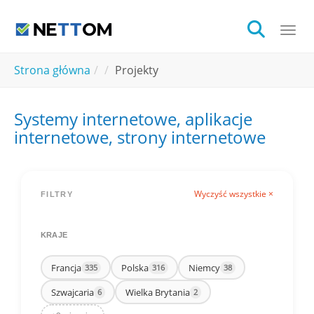
Skip to main content
Togg
You are here:
Strona główna
Projekty
Systemy internetowe, aplikacje
internetowe, strony internetowe
Wyczyść wszystkie ×
FILTRY
KRAJE
Francja
Polska
Niemcy
335
316
38
Szwajcaria
Wielka Brytania
6
2