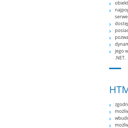
obiek
najpo
serwe
dostę
posia
pozwa
dynami
jego 
.NET.
HT
zgodn
możli
wbudo
możliw