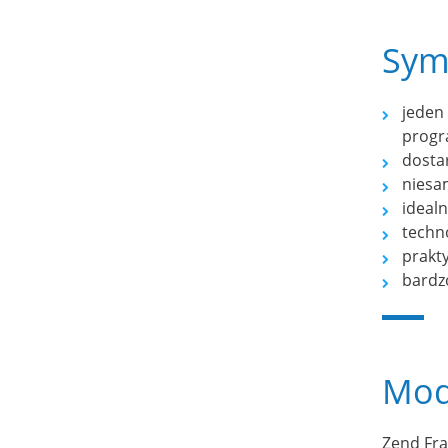
Sym
jeden
progr
dosta
niesam
ideal
techno
prakt
bardz
Mod
Zend Fra