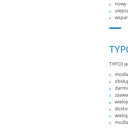
nowy 
uleps
wsparc
TYP
TYPO3 je
możliw
obsług
darmo
zaawa
wielo
dosto
wielo
możliw