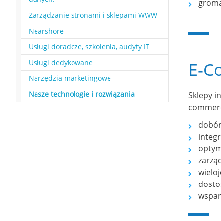
groma
Zarządzanie stronami i sklepami WWW
Nearshore
Usługi doradcze, szkolenia, audyty IT
Usługi dedykowane
E-C
Narzędzia marketingowe
(current)
Nasze technologie i rozwiązania
Sklepy i
commerc
dobór
integ
optym
zarzą
wielo
dosto
wsparc