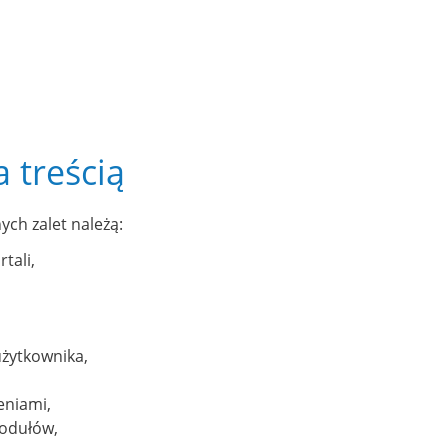
 treścią
ych zalet należą:
tali,
użytkownika,
eniami,
modułów,