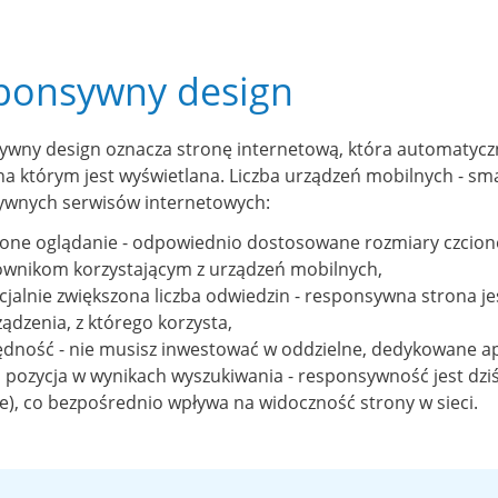
ponsywny design
wny design oznacza stronę internetową, która automatycznie
na którym jest wyświetlana. Liczba urządzeń mobilnych - sma
ywnych serwisów internetowych:
ione oglądanie - odpowiednio dostosowane rozmiary czcione
ownikom korzystającym z urządzeń mobilnych,
jalnie zwiększona liczba odwiedzin - responsywna strona jes
ądzenia, z którego korzysta,
ędność - nie musisz inwestować w oddzielne, dedykowane ap
a pozycja w wynikach wyszukiwania - responsywność jest dz
e), co bezpośrednio wpływa na widoczność strony w sieci.