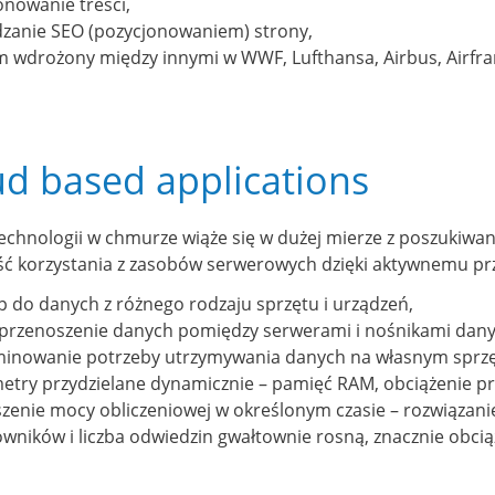
onowanie treści,
dzanie SEO (pozycjonowaniem) strony,
m wdrożony między innymi w WWF, Lufthansa, Airbus, Airfra
ud based applications
echnologii w chmurze wiąże się w dużej mierze z poszukiwa
ć korzystania z zasobów serwerowych dzięki aktywnemu prz
p do danych z różnego rodzaju sprzętu i urządzeń,
 przenoszenie danych pomiędzy serwerami i nośnikami danych
minowanie potrzeby utrzymywania danych na własnym sprzę
etry przydzielane dynamicznie – pamięć RAM, obciążenie pr
szenie mocy obliczeniowej w określonym czasie – rozwiązani
wników i liczba odwiedzin gwałtownie rosną, znacznie obcią