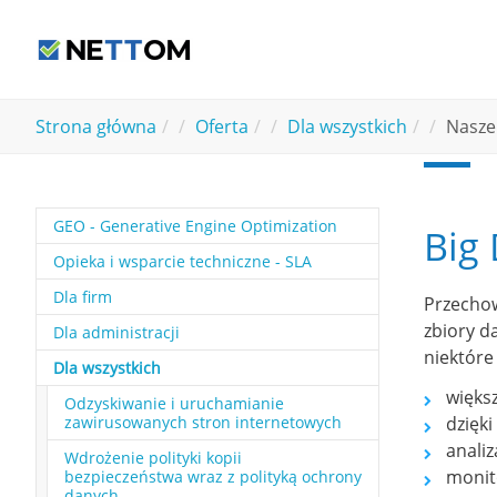
Skip to main content
You are here:
Strona główna
Oferta
Dla wszystkich
Nasze
GEO - Generative Engine Optimization
Big
Opieka i wsparcie techniczne - SLA
Dla firm
Przechow
zbiory d
Dla administracji
niektóre 
Dla wszystkich
więks
Odzyskiwanie i uruchamianie
zawirusowanych stron internetowych
dzięk
anali
Wdrożenie polityki kopii
monit
bezpieczeństwa wraz z polityką ochrony
danych.