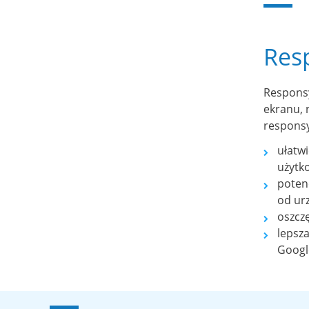
Res
Responsy
ekranu, 
respons
ułatw
użytk
potenc
od urz
oszcz
lepsz
Googl