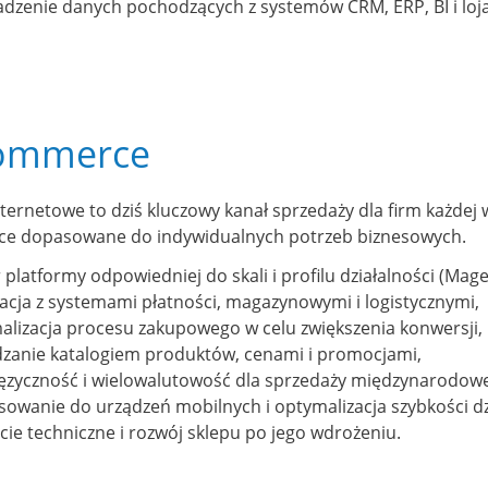
dzenie danych pochodzących z systemów CRM, ERP, BI i loj
ommerce
nternetowe to dziś kluczowy kanał sprzedaży dla firm każdej 
e dopasowane do indywidualnych potrzeb biznesowych.
 platformy odpowiedniej do skali i profilu działalności (Ma
racja z systemami płatności, magazynowymi i logistycznymi,
alizacja procesu zakupowego w celu zwiększenia konwersji,
dzanie katalogiem produktów, cenami i promocjami,
języczność i wielowalutowość dla sprzedaży międzynarodowe
sowanie do urządzeń mobilnych i optymalizacja szybkości dz
ie techniczne i rozwój sklepu po jego wdrożeniu.