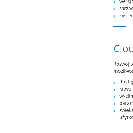
wersj
zarzą
syste
Clo
Rozwój t
możliwoś
dostę
łatwe
wyeli
param
zwięk
użytko