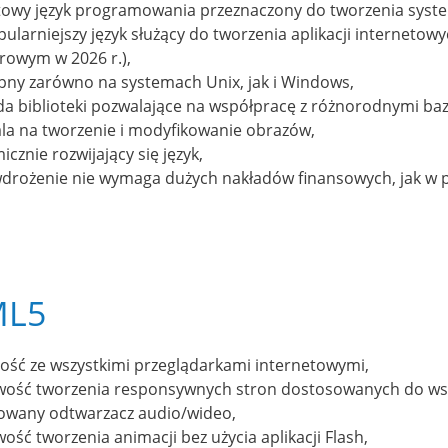
towy język programowania przeznaczony do tworzenia sys
pularniejszy język służący do tworzenia aplikacji internet
rowym w 2026 r.),
pny zarówno na systemach Unix, jak i Windows,
da biblioteki pozwalające na współpracę z różnorodnymi ba
la na tworzenie i modyfikowanie obrazów,
cznie rozwijający się język,
wdrożenie nie wymaga dużych nakładów finansowych, jak w p
ML5
ość ze wszystkimi przeglądarkami internetowymi,
wość tworzenia responsywnych stron dostosowanych do wszy
wany odtwarzacz audio/wideo,
ość tworzenia animacji bez użycia aplikacji Flash,