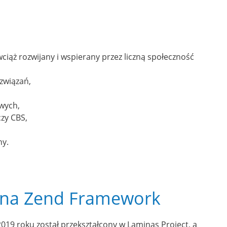
iąż rozwijany i wspierany przez liczną społeczność
związań,
owych,
czy CBS,
ny.
h na Zend Framework
019 roku został przekształcony w Laminas Project, a