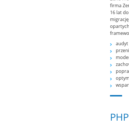
firma Ze
16 lat d
migrację 
opartych
framewo
audyt 
przeni
moder
zachow
popra
optyma
wspar
PHP