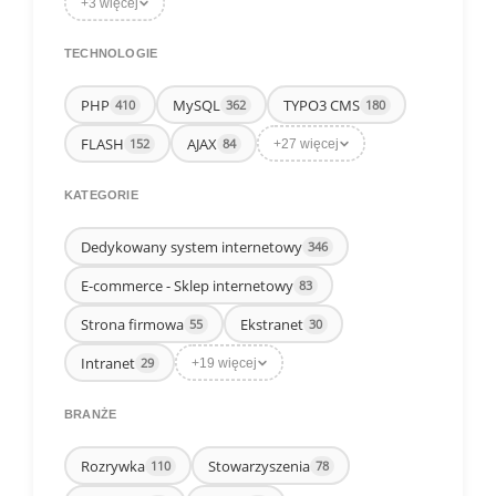
+3 więcej
TECHNOLOGIE
PHP
MySQL
TYPO3 CMS
410
362
180
FLASH
AJAX
152
84
+27 więcej
KATEGORIE
Dedykowany system internetowy
346
E-commerce - Sklep internetowy
83
Strona firmowa
Ekstranet
55
30
Intranet
29
+19 więcej
BRANŻE
Rozrywka
Stowarzyszenia
110
78