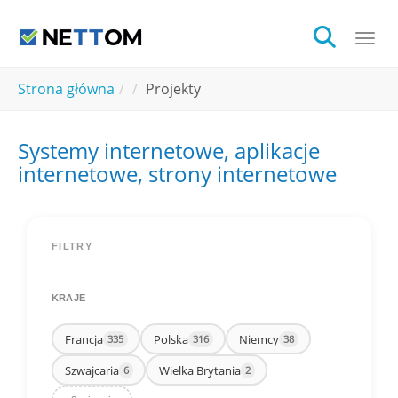
Skip to main content
Togg
You are here:
Strona główna
Projekty
Systemy internetowe, aplikacje
internetowe, strony internetowe
FILTRY
KRAJE
Francja
Polska
Niemcy
335
316
38
Szwajcaria
Wielka Brytania
6
2