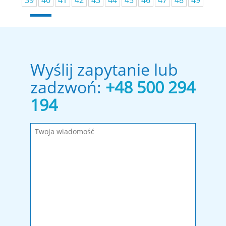
39
40
41
42
43
44
45
46
47
48
49
Wyślij zapytanie lub
zadzwoń:
+48 500 294
194
Wypełnij wymagane pola!
Wiadomość została wysłana. Dziękujemy!