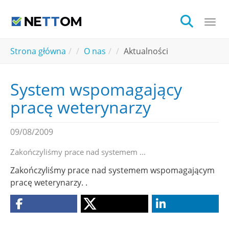
Skip to main content
Togg
You are here:
Strona główna
O nas
Aktualności
System wspomagający
pracę weterynarzy
09/08/2009
Zakończyliśmy prace nad systemem ...
Zakończyliśmy prace nad systemem wspomagającym
pracę weterynarzy. .