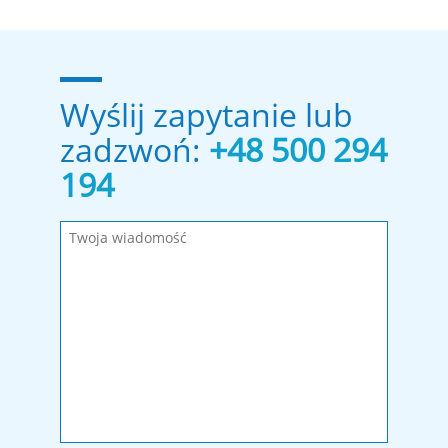
Wyślij zapytanie lub
zadzwoń:
+48 500 294
194
Wypełnij wymagane pola!
Wiadomość została wysłana. Dziękujemy!