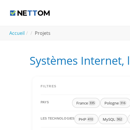
Aller au contenu principal
You are here:
Accueil
Projets
Systèmes Internet, 
FILTRES
France
Pologne
PAYS
335
316
PHP
MySQL
LES TECHNOLOGIES
410
362