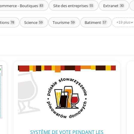
commerce - Boutiques
Site des entreprises
Extranet
83
55
30
tions
Science
Tourisme
Batiment
78
59
59
57
+19 plus
SYSTÈME DE VOTE PENDANT LES