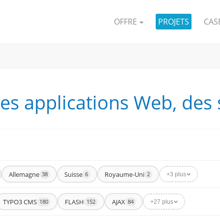
OFFRE
PROJETS
CAS
les applications Web, des
Allemagne
Suisse
Royaume-Uni
38
6
2
+3 plus
TYPO3 CMS
FLASH
AJAX
180
152
84
+27 plus