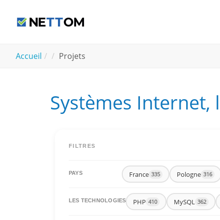
Aller au contenu principal
You are here:
Accueil
Projets
Systèmes Internet, 
FILTRES
France
Pologne
PAYS
335
316
PHP
MySQL
LES TECHNOLOGIES
410
362