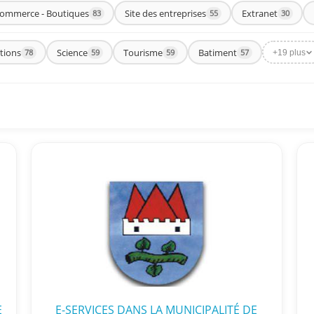
commerce - Boutiques
Site des entreprises
Extranet
83
55
30
tions
Science
Tourisme
Batiment
78
59
59
57
+19 plus
E
E-SERVICES DANS LA MUNICIPALITÉ DE