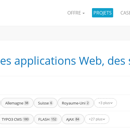
OFFRE
PROJETS
CAS
les applications Web, des
Allemagne
Suisse
Royaume-Uni
38
6
2
+3 plus
TYPO3 CMS
FLASH
AJAX
180
152
84
+27 plus