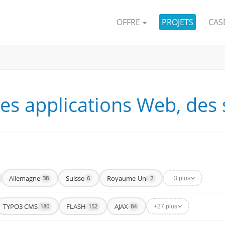
OFFRE
PROJETS
CAS
les applications Web, des
Allemagne
Suisse
Royaume-Uni
38
6
2
+3 plus
TYPO3 CMS
FLASH
AJAX
180
152
84
+27 plus