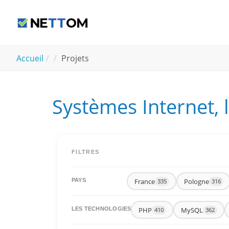
Aller au contenu principal
You are here:
Accueil
Projets
Systèmes Internet, 
FILTRES
France
Pologne
PAYS
335
316
PHP
MySQL
LES TECHNOLOGIES
410
362