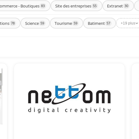
commerce - Boutiques
Site des entreprises
Extranet
83
55
30
tions
Science
Tourisme
Batiment
78
59
59
57
+19 plus