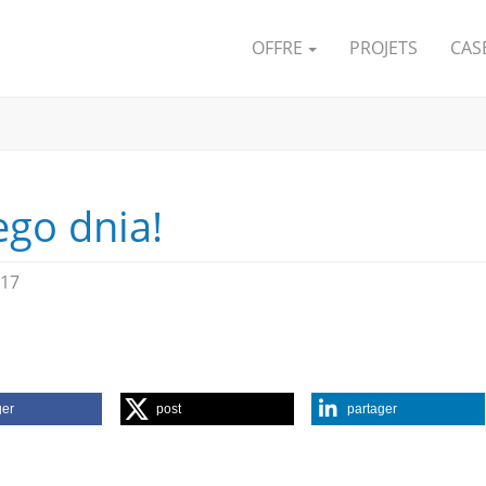
OFFRE
PROJETS
CAS
ego dnia!
017
ger
post
partager