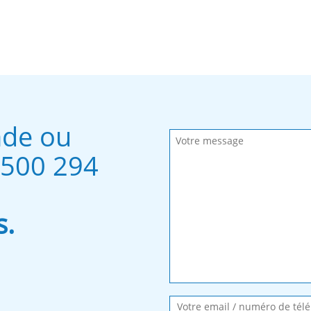
nde ou
Remplissez les champs obliga
Message envoyé.
 500 294
s.