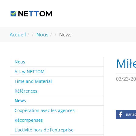
Aller au contenu principal
You are here:
Accueil
Nous
News
Mił
Nous
A.I. w NETTOM
03/23/2
Time and Material
Références
(current)
News
Coopération avec les agences
parta
Récompenses
L'activité hors de l'entreprise