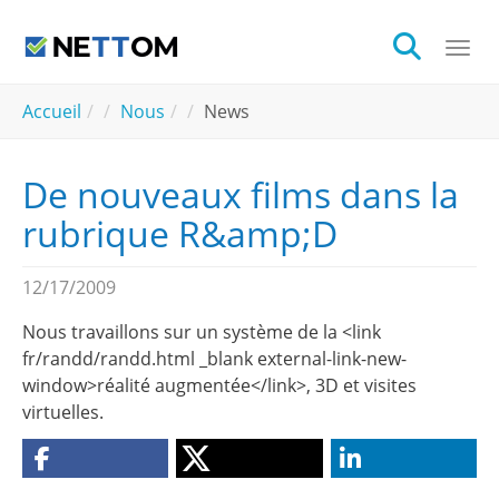
Aller au contenu principal
Togg
You are here:
Accueil
Nous
News
De nouveaux films dans la
rubrique R&amp;D
12/17/2009
Nous travaillons sur un système de la <link
fr/randd/randd.html _blank external-link-new-
window>réalité augmentée</link>, 3D et visites
virtuelles.