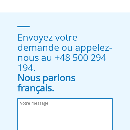
Envoyez votre
demande ou appelez-
nous au +48 500 294
194.
Nous parlons
français.
Remplissez les champs obligatoires.
Message envoyé.