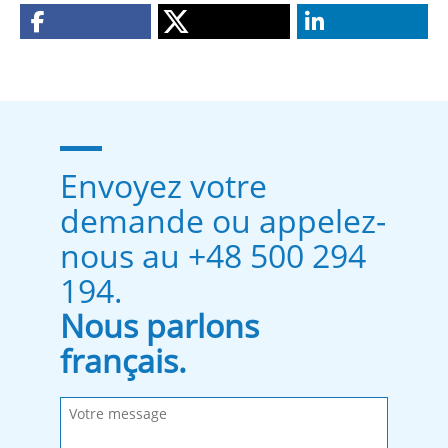
Envoyez votre
demande ou appelez-
nous au +48 500 294
194.
Nous parlons
français.
Remplissez les champs obligatoires.
Message envoyé.